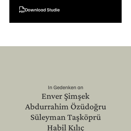
Download Studie
In Gedenken an
Enver Şimşek
Abdurrahim Özüdoğru
Süleyman Taşköprü
Habil Kılıç