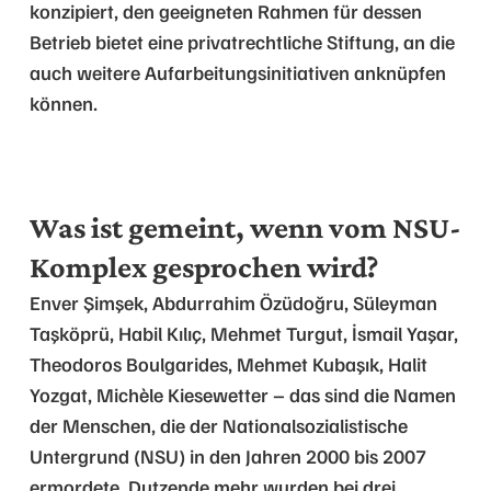
konzipiert, den geeigneten Rahmen für dessen
Betrieb bietet eine privatrechtliche Stiftung, an die
auch weitere Aufarbeitungsinitiativen anknüpfen
können.
Was ist gemeint, wenn vom NSU-
Komplex gesprochen wird?
Enver Şimşek, Abdurrahim Özüdoğru, Süleyman
Taşköprü, Habil Kılıç, Mehmet Turgut, İsmail Yaşar,
Theodoros Boulgarides, Mehmet Kubaşık, Halit
Yozgat, Michèle Kiesewetter – das sind die Namen
der Menschen, die der Nationalsozialistische
Untergrund (NSU) in den Jahren 2000 bis 2007
ermordete. Dutzende mehr wurden bei drei