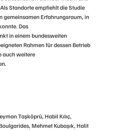
 Als Standorte empfiehlt die Studie
en gemeinsamen Erfahrungsraum, in
konnte. Das
nkt in einem bundesweiten
eeigneten Rahmen für dessen Betrieb
ie auch weitere
en.
yman Taşköprü, Habil Kılıç,
Boulgarides, Mehmet Kubaşık, Halit