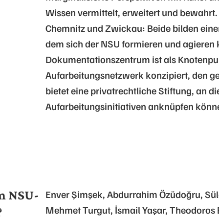
Wissen vermittelt, erweitert und bewahrt.
Chemnitz und Zwickau: Beide bilden ein
dem sich der NSU formieren und agieren 
Dokumentationszentrum ist als Knotenpu
Aufarbeitungsnetzwerk konzipiert, den g
bietet eine privatrechtliche Stiftung, an d
Aufarbeitungsinitiativen anknüpfen könn
om NSU-
Enver Şimşek, Abdurrahim Özüdoğru, Süle
Mehmet Turgut, İsmail Yaşar, Theodoros 
?