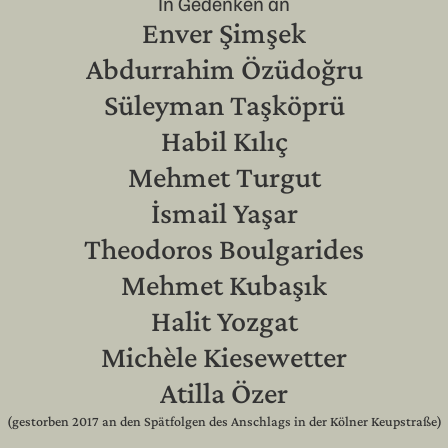
In Gedenken an
Enver Şimşek
Abdurrahim Özüdoğru
Süleyman Taşköprü
Habil Kılıç
Mehmet Turgut
İsmail Yaşar
Theodoros Boulgarides
Mehmet Kubaşık
Halit Yozgat
Michèle Kiesewetter
Atilla Özer
(gestorben 2017 an den Spätfolgen des Anschlags in der Kölner Keupstraße)