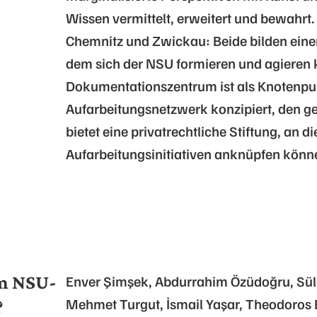
Wissen vermittelt, erweitert und bewahrt.
Chemnitz und Zwickau: Beide bilden ein
dem sich der NSU formieren und agieren 
Dokumentationszentrum ist als Knotenpu
Aufarbeitungsnetzwerk konzipiert, den g
bietet eine privatrechtliche Stiftung, an d
Aufarbeitungsinitiativen anknüpfen könn
om NSU-
Enver Şimşek, Abdurrahim Özüdoğru, Süle
Mehmet Turgut, İsmail Yaşar, Theodoros 
?