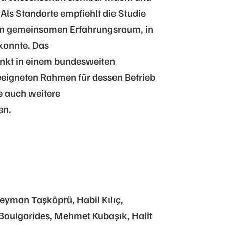
 Als Standorte empfiehlt die Studie
en gemeinsamen Erfahrungsraum, in
konnte. Das
nkt in einem bundesweiten
eeigneten Rahmen für dessen Betrieb
ie auch weitere
en.
yman Taşköprü, Habil Kılıç,
Boulgarides, Mehmet Kubaşık, Halit