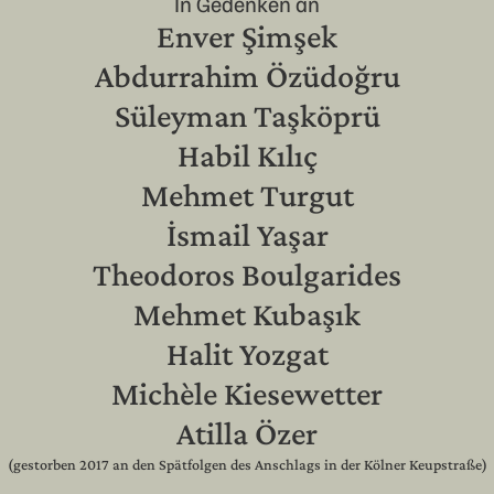
In Gedenken an
Enver Şimşek
Abdurrahim Özüdoğru
Süleyman Taşköprü
Habil Kılıç
Mehmet Turgut
İsmail Yaşar
Theodoros Boulgarides
Mehmet Kubaşık
Halit Yozgat
Michèle Kiesewetter
Atilla Özer
(gestorben 2017 an den Spätfolgen des Anschlags in der Kölner Keupstraße)