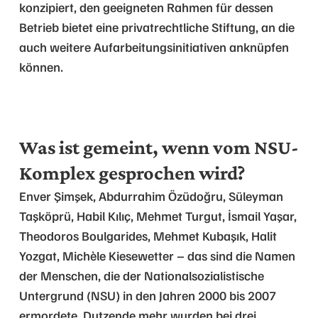
konzipiert, den geeigneten Rahmen für dessen
Betrieb bietet eine privatrechtliche Stiftung, an die
auch weitere Aufarbeitungsinitiativen anknüpfen
können.
Was ist gemeint, wenn vom NSU-
Komplex gesprochen wird?
Enver Şimşek, Abdurrahim Özüdoğru, Süleyman
Taşköprü, Habil Kılıç, Mehmet Turgut, İsmail Yaşar,
Theodoros Boulgarides, Mehmet Kubaşık, Halit
Yozgat, Michèle Kiesewetter – das sind die Namen
der Menschen, die der Nationalsozialistische
Untergrund (NSU) in den Jahren 2000 bis 2007
ermordete. Dutzende mehr wurden bei drei