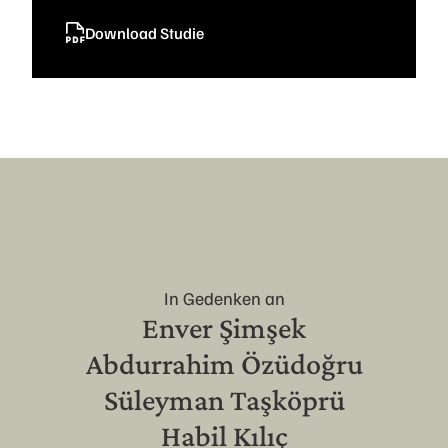
Download Studie
In Gedenken an
Enver Şimşek
Abdurrahim Özüdoğru
Süleyman Taşköprü
Habil Kılıç