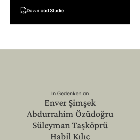
Download Studie
In Gedenken an
Enver Şimşek
Abdurrahim Özüdoğru
Süleyman Taşköprü
Habil Kılıç