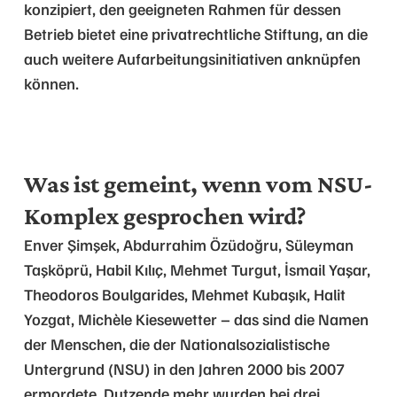
konzipiert, den geeigneten Rahmen für dessen
Betrieb bietet eine privatrechtliche Stiftung, an die
auch weitere Aufarbeitungsinitiativen anknüpfen
können.
Was ist gemeint, wenn vom NSU-
Komplex gesprochen wird?
Enver Şimşek, Abdurrahim Özüdoğru, Süleyman
Taşköprü, Habil Kılıç, Mehmet Turgut, İsmail Yaşar,
Theodoros Boulgarides, Mehmet Kubaşık, Halit
Yozgat, Michèle Kiesewetter – das sind die Namen
der Menschen, die der Nationalsozialistische
Untergrund (NSU) in den Jahren 2000 bis 2007
ermordete. Dutzende mehr wurden bei drei